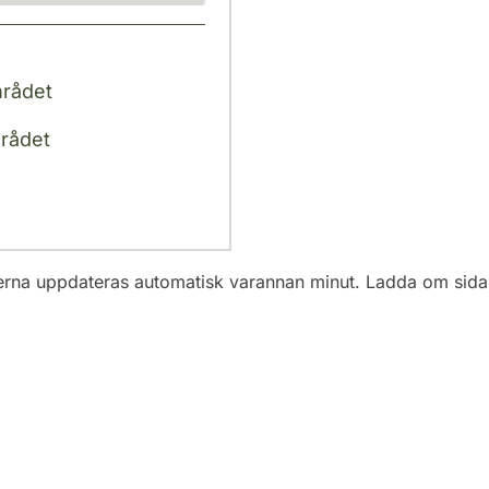
mrådet
mrådet
erna uppdateras automatisk varannan minut. Ladda om sida