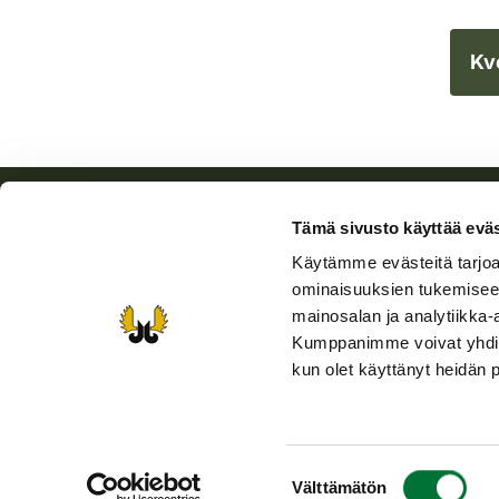
Kvo
Tämä sivusto käyttää eväs
Käytämme evästeitä tarjoa
Finlands viltcentral
ominaisuuksien tukemisee
mainosalan ja analytiikka-
Finlands viltcentral främjar en hållbar vilthushållning,
Kumppanimme voivat yhdistää 
stöder jaktvårdsföreningarnas verksamhet, ser till att
kun olet käyttänyt heidän 
viltpolitiken verkställs och svarar för de offentliga
förvaltningsuppgifter som föreskrivs.
Riista.fi
Suostumuksen
Välttämätön