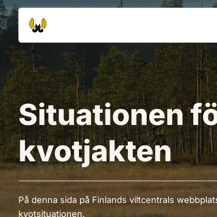
Siirry sisältöön
Siirry sivustokarttaan
Situationen f
kvotjakten
På denna sida på Finlands viltcentrals webbplats
kvotsituationen.