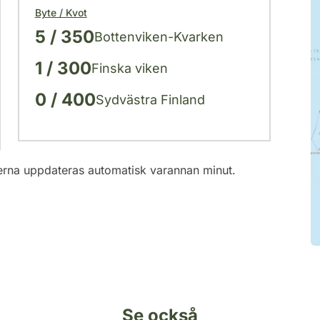
Byte / Kvot
5 / 350
Bottenviken-Kvarken
1 / 300
Finska viken
0 / 400
Sydvästra Finland
erna uppdateras automatisk varannan minut.
Se också