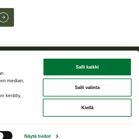
Salli kaikki
an
sen median,
Salli valinta
on kerätty,
Kiellä
Näytä tiedot