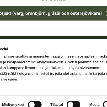
tjakt (varg, brunbjörn, gråsäl och östersjövikare)
teitä
mamme sisällön ja mainosten räätälöimiseen, sosiaalisen medi
n ja kävijämäärämme analysoimiseen. Lisäksi jaamme sosiaali
alan kumppaneillemme tietoja siitä, miten käytät sivustoamme.
näitä tietoja muihin tietoihin, joita olet antanut heille tai joita 
palvelujaan.
Mieltymykset
Tilastot
Media